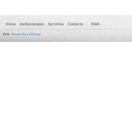
Home
Institucionales
Servicios
Contacto
ISWA
2011
Design By LeChamp