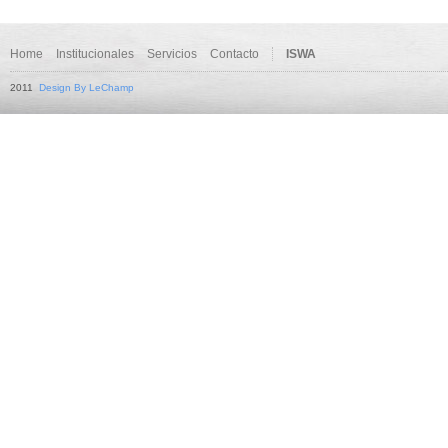
Home
Institucionales
Servicios
Contacto
ISWA
2011
Design By LeChamp