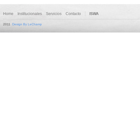
Home
Institucionales
Servicios
Contacto
ISWA
2011
Design By LeChamp