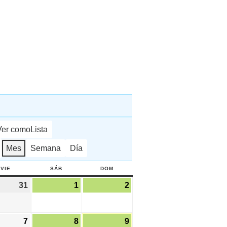
Ver como
Lista
Mes
Semana
Día
VIE
VIERNES
SÁB
SÁBADO
DOM
DOMINGO
31
31
1
1
2
2
julio,
agosto,
agosto,
2026
2026
2026
7
7
8
8
9
9