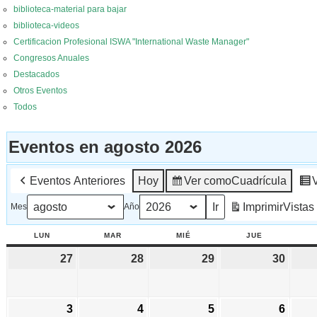
biblioteca-material para bajar
biblioteca-videos
Certificacion Profesional ISWA "International Waste Manager"
Congresos Anuales
Destacados
Otros Eventos
Todos
Eventos en agosto 2026
Eventos Anteriores
Hoy
Ver como
Cuadrícula
Imprimir
Vistas
Mes
Año
LUN
LUNES
MAR
MARTES
MIÉ
MIÉRCOLES
JUE
JUEVES
27
27
28
28
29
29
30
30
julio,
julio,
julio,
julio,
2026
2026
2026
2026
3
3
4
4
5
5
6
6