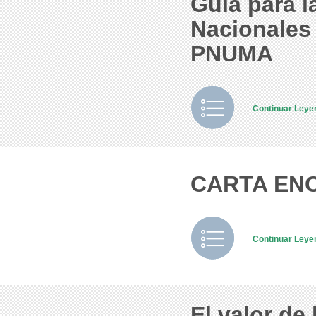
Guía para l
Nacionales
PNUMA
Continuar Ley
CARTA ENCI
Continuar Ley
El valor de