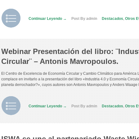
Continuar Leyendo →
Post By admin
Destacados
,
Otros E
Webinar Presentación del libro: ¨Indus
Circular¨ – Antonis Mavropoulos.
El Centro de Excelencia de Economía Circular y Cambio Climático para América 
complace en invitarlo a la presentación del libro «Industria 4.0 y Economía Circul
planeta derrochador?», cuyos autores son Antonis Mavropoulos y Anders Waage Ni
Continuar Leyendo →
Post By admin
Destacados
,
Otros E
ISWA se une al partenariado Waste Wi