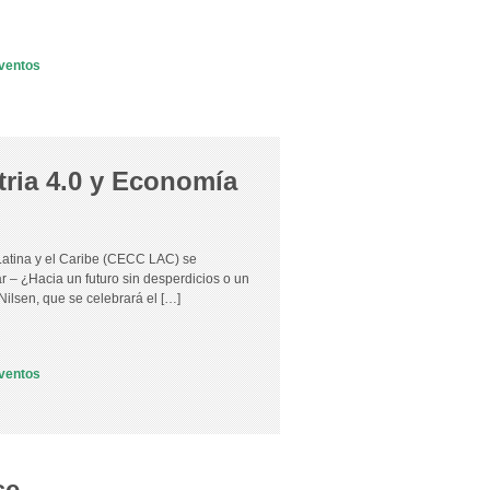
ventos
tria 4.0 y Economía
Latina y el Caribe (CECC LAC) se
ar – ¿Hacia un futuro sin desperdicios o un
lsen, que se celebrará el […]
ventos
se