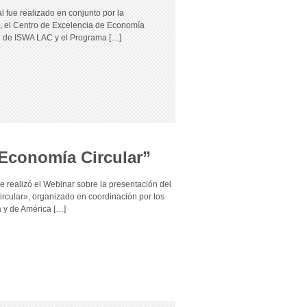
l fue realizado en conjunto por la
be, el Centro de Excelencia de Economía
al de ISWA LAC y el Programa […]
y Economía Circular”
se realizó el Webinar sobre la presentación del
rcular», organizado en coordinación por los
a y de América […]