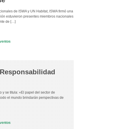
cionales de ISWA y UN Habitat, ISWA firmó una
nión estuvieron presentes miembros nacionales
nte de […]
ventos
 Responsabilidad
y se titula: «El papel del sector de
todo el mundo brindarán perspectivas de
ventos