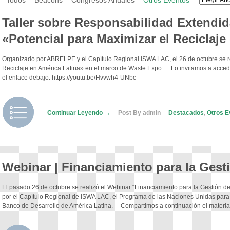
Todos
Beacons
Congresos Anuales
Otros Eventos
Taller sobre Responsabilidad Extendid
«Potencial para Maximizar el Reciclaje
Organizado por ABRELPE y el Capítulo Regional ISWA LAC, el 26 de octubre se rea
Reciclaje en América Latina» en el marco de Waste Expo. Lo invitamos a accede
el enlace debajo. https://youtu.be/Hvvwh4-UNbc
Continuar Leyendo →
Post By admin
Destacados
,
Otros E
Webinar | Financiamiento para la Gest
El pasado 26 de octubre se realizó el Webinar “Financiamiento para la Gestión 
por el Capítulo Regional de ISWA LAC, el Programa de las Naciones Unidas para 
Banco de Desarrollo de América Latina. Compartimos a continuación el material