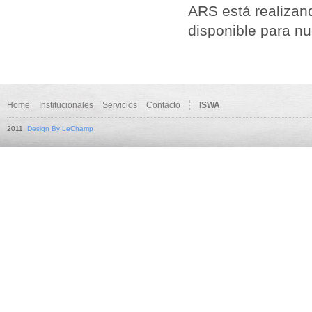
ARS está realizand
disponible para n
Home
Institucionales
Servicios
Contacto
ISWA
2011
Design By LeChamp