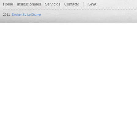
Home
Institucionales
Servicios
Contacto
ISWA
2011
Design By LeChamp