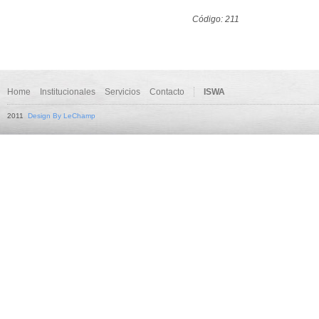
Código: 211
Home
Institucionales
Servicios
Contacto
ISWA
2011
Design By LeChamp