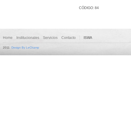
CÓDIGO: 84
Home
Institucionales
Servicios
Contacto
ISWA
2011
Design By LeChamp