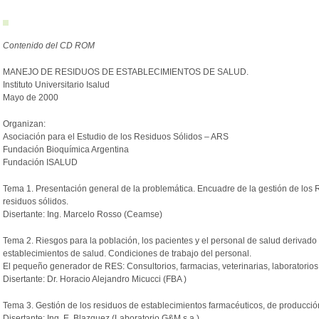
Contenido del CD ROM
MANEJO DE RESIDUOS DE ESTABLECIMIENTOS DE SALUD.
Instituto Universitario Isalud
Mayo de 2000
Organizan:
Asociación para el Estudio de los Residuos Sólidos – ARS
Fundación Bioquímica Argentina
Fundación ISALUD
Tema 1. Presentación general de la problemática. Encuadre de la gestión de los
residuos sólidos.
Disertante: Ing. Marcelo Rosso (Ceamse)
Tema 2. Riesgos para la población, los pacientes y el personal de salud derivad
establecimientos de salud. Condiciones de trabajo del personal.
El pequeño generador de RES: Consultorios, farmacias, veterinarias, laboratorios d
Disertante: Dr. Horacio Alejandro Micucci (FBA )
Tema 3. Gestión de los residuos de establecimientos farmacéuticos, de producción
Disertante: Ing. E. Blazquez (Laboratorio G&M s.a.)