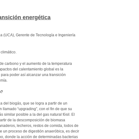
ansición energética
na (UCA), Gerente de Tecnología e Ingeniería
climático.
 de carbono y el aumento de la temperatura
impactos del calentamiento global es la
 para poder así alcanzar una transición
omía.
o?
a del biogás, que se logra a partir de un
n llamado “upgrading”, con el fin de que su
similar posible a la del gas natural fósil. El
artir de la descomposición de biomasa
anaderos, lecheros, restos de comida, lodos de
 un proceso de digestión anaeróbica, es decir
o, donde la acción de determinadas bacterias