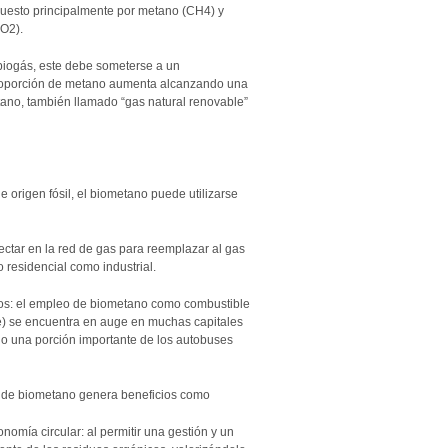
uesto principalmente por metano (CH4) y
O2).
biogás, este debe someterse a un
 proporción de metano aumenta alcanzando una
ano, también llamado “gas natural renovable”
 origen fósil, el biometano puede utilizarse
yectar en la red de gas para reemplazar al gas
 residencial como industrial.
los: el empleo de biometano como combustible
) se encuentra en auge en muchas capitales
o una porción importante de los autobuses
n de biometano genera beneficios como
ía circular: al permitir una gestión y un