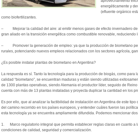
aprovechamiento efici
energéticamente y dev
(efluente orgánico est
como biofertilizantes.
– Mejorar la calidad del aire: al emitir menos gases de efecto invernadero de
gran aliado en la transición energética como combustible renovable, reduciendo l
– Promover la generación de empleo: ya que la producción de biometano permi
rurales, potenciando nuevos empleos relacionados con los sectores agrícola, gan
¿Es posible instalar plantas de biometano en Argentina?
La respuesta es sí. Tanto la tecnología para la producción de biogás, como para l
calidad “biometano”, se encuentran maduras y están siendo utilizadas exitosame
de 1300 plantas operativas, siendo Alemania el productor líder, seguido de Reino
cuenta con más de 13 plantas instaladas y proyecta duplicar la cantidad en los p
Es por ello, que al analizar la factibilidad de instalación en Argentina de este tip
del camino recorrido en los países europeos, y entender cuáles fueron las polít
esta tecnología ya se encuentra ampliamente difundida. Podemos mencionar dos 
1. Marco regulatorio integral que permita establecer reglas claras en cuanto a la
condiciones de calidad, seguridad y comercialización.