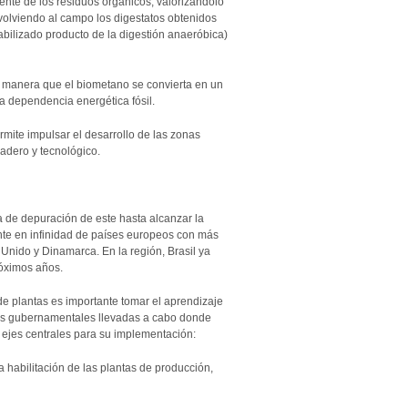
ente de los residuos orgánicos, valorizándolo
olviendo al campo los digestatos obtenidos
abilizado producto de la digestión anaeróbica)
 manera que el biometano se convierta en un
a dependencia energética fósil.
te impulsar el desarrollo de las zonas
adero y tecnológico.
a de depuración de este hasta alcanzar la
nte en infinidad de países europeos con más
 Unido y Dinamarca. En la región, Brasil ya
róximos años.
o de plantas es importante tomar el aprendizaje
icas gubernamentales llevadas a cabo donde
ejes centrales para su implementación:
 habilitación de las plantas de producción,