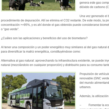
genera este gas comp
dióxido de carbono (C
Una vez generado el 
procedimiento de depuración. Allí se elimina el CO2 restante. De este modo, la
concentración >=95%, y es ahí donde el gas obtenido puede considerarse biomet
o “gas verde”.
¿Cuáles son las aplicaciones y beneficios del uso de biometano?
Al tener una composición y un poder energético muy similares al del gas natural de
para diversificar la matriz energética, constituyéndose como:
Alternativa al gas natural: aprovechando la infraestructura existente, se puede in
natural (mezclándolo en cualquier proporción) y distribuirlo para su consumo tanto
Propulsión de vehícu
renovable (GNC verde
del mundo alimentand
urbanos.
Además, la utilizació
– Fomentar la econom