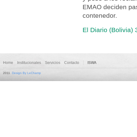
EMAO deciden pasar
contenedor.
El Diario (Bolivia)
Home
Institucionales
Servicios
Contacto
ISWA
2011
Design By LeChamp