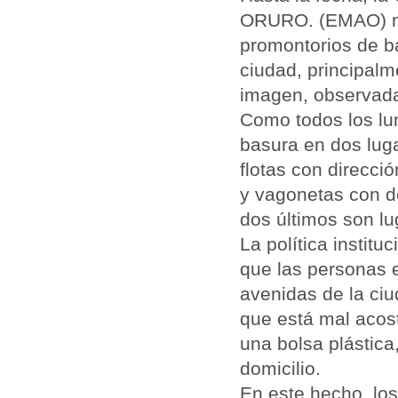
ORURO. (EMAO) no
promontorios de ba
ciudad, principalm
imagen, observada
Como todos los lun
basura en dos lug
flotas con direcc
y vagonetas con d
dos últimos son lug
La política instit
que las personas 
avenidas de la ci
que está mal acos
una bolsa plástic
domicilio.
En este hecho, los