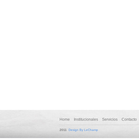
Home
Institucionales
Servicios
Contacto
2011
Design By LeChamp