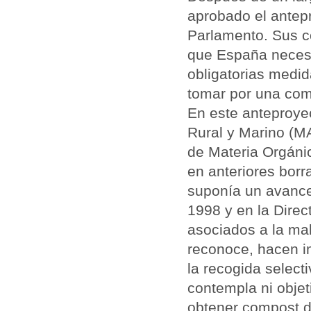
aprobado el antepr
Parlamento. Sus c
que España necesit
obligatorias medi
tomar por una com
En este anteproyec
Rural y Marino (MA
de Materia Orgánic
en anteriores borr
suponía un avance 
1998 y en la Dire
asociados a la ma
reconoce, hacen im
la recogida select
contempla ni objet
obtener compost de