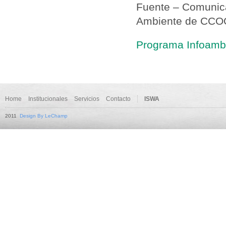
Fuente – Comunica
Ambiente de CCO
Programa Infoambi
Home
Institucionales
Servicios
Contacto
ISWA
2011
Design By LeChamp