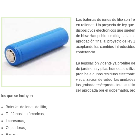
Las baterías de iones de litio son 
en rellenos. Un proyecto de ley que p
dispositivos electrónicos que suelen
de New Hampshire se dirige a la me
aprobación final al proyecto de le
aceptando los cambios introducidos
conferencia.
La legislación vigente ya prohíbe d
de jardinería y pilas húmedas, util
prohíbe algunos residuos electrónico
visualización de vídeo, las unidad
los grabadores/reproductores multi
ser aprobada por el gobernador, proh
los que se incluyen:
Baterías de iones de litio;
Teléfonos inalámbricos;
Impresoras;
Copiadoras;
Faxes; y