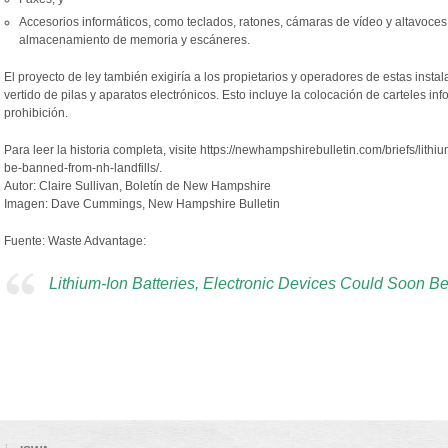
Accesorios informáticos, como teclados, ratones, cámaras de vídeo y altavoces,
almacenamiento de memoria y escáneres.
El proyecto de ley también exigiría a los propietarios y operadores de estas inst
vertido de pilas y aparatos electrónicos. Esto incluye la colocación de carteles info
prohibición.
Para leer la historia completa, visite https://newhampshirebulletin.com/briefs/lith
be-banned-from-nh-landfills/.
Autor: Claire Sullivan, Boletín de New Hampshire
Imagen: Dave Cummings, New Hampshire Bulletin
Fuente: Waste Advantage:
Lithium-Ion Batteries, Electronic Devices Could Soon B