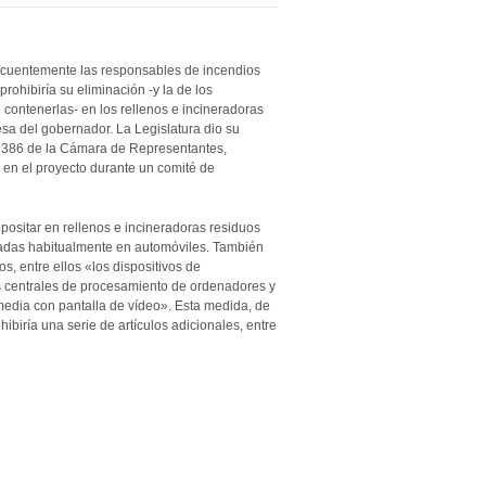
frecuentemente las responsables de incendios
rohibiría su eliminación -y la de los
 contenerlas- en los rellenos e incineradoras
sa del gobernador. La Legislatura dio su
y 1386 de la Cámara de Representantes,
 en el proyecto durante un comité de
epositar en rellenos e incineradoras residuos
izadas habitualmente en automóviles. También
s, entre ellos «los dispositivos de
es centrales de procesamiento de ordenadores y
media con pantalla de vídeo». Esta medida, de
ibiría una serie de artículos adicionales, entre