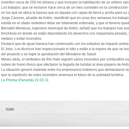
invierten cerca de 250 mil dólares y que incluyen la habilitación de un relleno san
Los trabajos, que se iniciaron hace cerca de un mes consisten en la construcción
en los que se ubica la basura que es tapada con capas de tierra y arcilla para s
Jorge Cáceres, alcalde de Antón, manifestó que en unas dos semanas los trabajos 
existía en el citado vertedero debe ser totalmente enterrada, y que el terreno que
Bernabé Mendoza, ingeniero municipal de Antón, señaló que los trabajos han av
trincheras en donde se están depositando los desechos con maquinaria pesada, s
metano y evitar incendios.
Destacó que de igual manera han comenzado con los estudios de impacto ambienta
El Jobo. Los técnicos han inspeccionado el sitio y están a la espera de que se ini
del proyecto y se logre la aprobación del Ministerio de Salud.
Meses atrás, el vertedero de Río Hato registró varios incendios por combustión 
nubes de humo tóxico que afectaron la llegada de turistas al área playera de Antó
La situación generó malestar entre los empresarios hoteleros que demandaron la 
que la repetición de estos incendios amenaza el futuro de la actividad turística.
La Prensa (Panamá) 22-02-11
ISWA