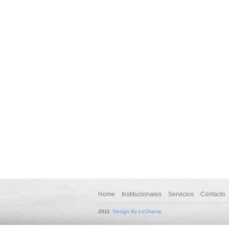
Home
Institucionales
Servicios
Contacto
2011
Design By LeChamp