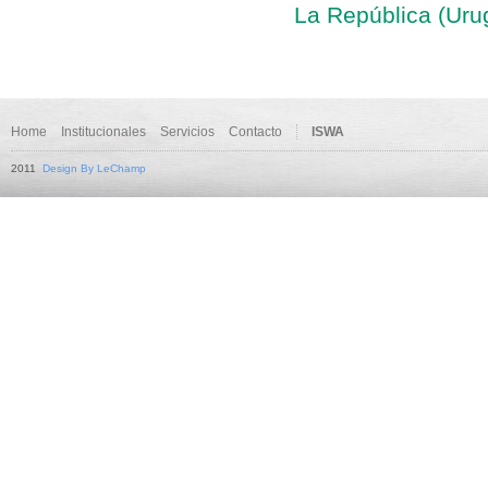
La República (Uru
Home
Institucionales
Servicios
Contacto
ISWA
2011
Design By LeChamp