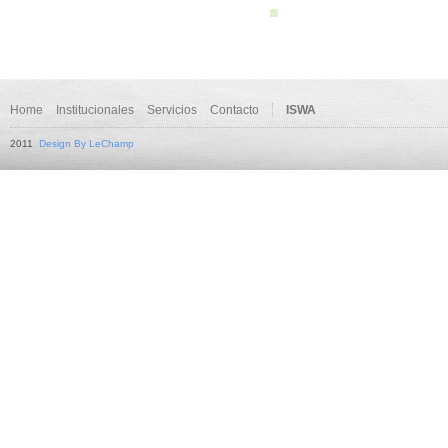
Home
Institucionales
Servicios
Contacto
ISWA
2011
Design By LeChamp