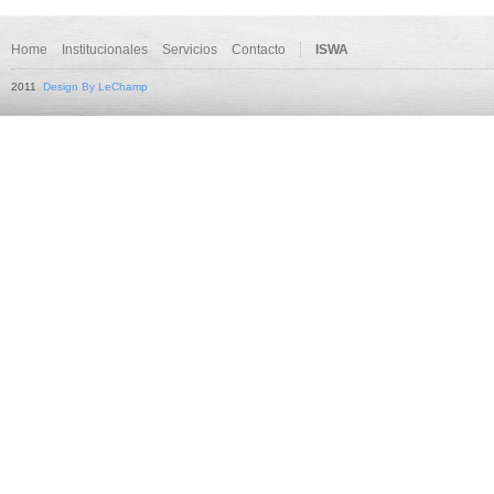
Home
Institucionales
Servicios
Contacto
ISWA
2011
Design By LeChamp