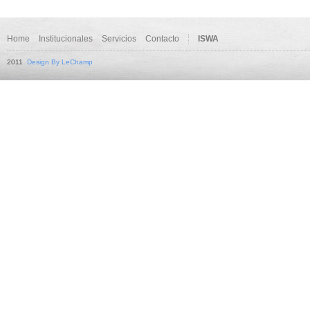
Home
Institucionales
Servicios
Contacto
ISWA
2011
Design By LeChamp