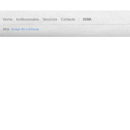
Home
Institucionales
Servicios
Contacto
ISWA
2011
Design By LeChamp