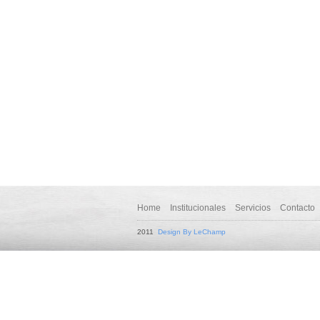
Home
Institucionales
Servicios
Contacto
2011
Design By LeChamp