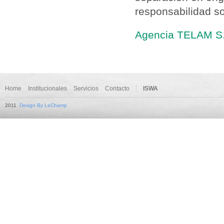
responsabilidad so
Agencia TELAM S.E
Home
Institucionales
Servicios
Contacto
ISWA
2011
Design By LeChamp