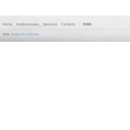
Home
Institucionales
Servicios
Contacto
ISWA
2011
Design By LeChamp