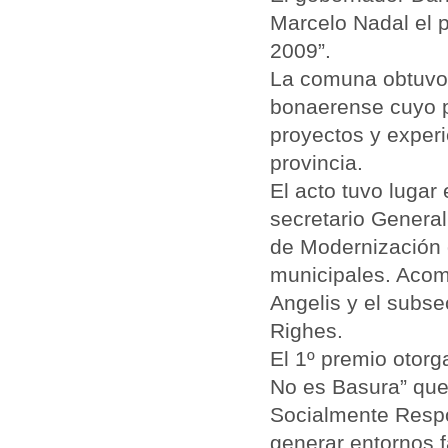
Marcelo Nadal el p
2009”.
La comuna obtuvo e
bonaerense cuyo pr
proyectos y experi
provincia.
El acto tuvo lugar
secretario General
de Modernización d
municipales. Acom
Angelis y el subse
Righes.
El 1º premio otor
No es Basura” que
Socialmente Respo
generar entornos 