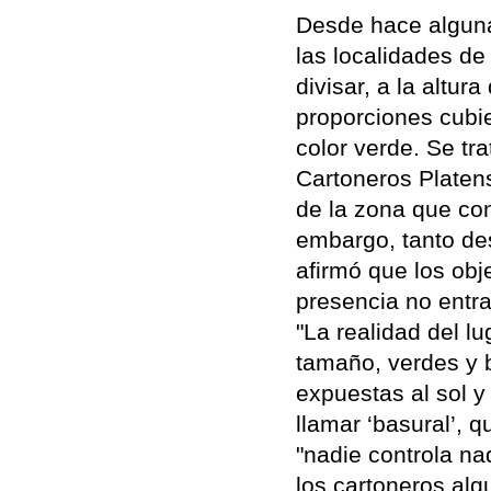
Desde hace alguna
las localidades d
divisar, a la altu
proporciones cubi
color verde. Se tr
Cartoneros Platen
de la zona que con
embargo, tanto de
afirmó que los obj
presencia no entra
"La realidad del l
tamaño, verdes y b
expuestas al sol y 
llamar ‘basural’, 
"nadie controla na
los cartoneros alqu