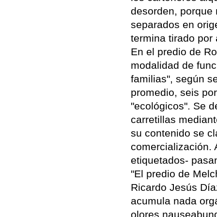
desorden, porque 
separados en orig
termina tirado por
En el predio de R
modalidad de func
familias", según s
promedio, seis por
"ecológicos". Se d
carretillas media
su contenido se cl
comercialización. 
etiquetados- pasan
"El predio de Mel
Ricardo Jesús Díaz
acumula nada orgá
olores nauseabund