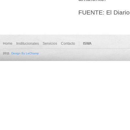
FUENTE: El Diario
Home
Institucionales
Servicios
Contacto
ISWA
2011
Design By LeChamp