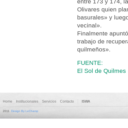
entre 173 y 174, l
Olivares quien plan
basurales» y lueg
vecinal».
Finalmente apuntó
trabajo de recupera
quilmeños».
FUENTE:
El Sol de Quilmes 
Home
Institucionales
Servicios
Contacto
ISWA
2011
Design By LeChamp