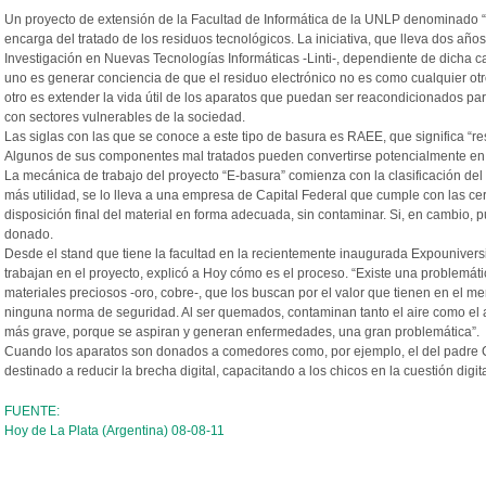
Un proyecto de extensión de la Facultad de Informática de la UNLP denominado “E
encarga del tratado de los residuos tecnológicos. La iniciativa, que lleva dos año
Investigación en Nuevas Tecnologías Informáticas -Linti-, dependiente de dicha ca
uno es generar conciencia de que el residuo electrónico no es como cualquier otr
otro es extender la vida útil de los aparatos que puedan ser reacondicionados p
con sectores vulnerables de la sociedad.
Las siglas con las que se conoce a este tipo de basura es RAEE, que significa “res
Algunos de sus componentes mal tratados pueden convertirse potencialmente en 
La mecánica de trabajo del proyecto “E-basura” comienza con la clasificación del 
más utilidad, se lo lleva a una empresa de Capital Federal que cumple con las cer
disposición final del material en forma adecuada, sin contaminar. Si, en cambio, p
donado.
Desde el stand que tiene la facultad en la recientemente inaugurada Expounivers
trabajan en el proyecto, explicó a Hoy cómo es el proceso. “Existe una problemáti
materiales preciosos -oro, cobre-, que los buscan por el valor que tienen en el merc
ninguna norma de seguridad. Al ser quemados, contaminan tanto el aire como el a
más grave, porque se aspiran y generan enfermedades, una gran problemática”.
Cuando los aparatos son donados a comedores como, por ejemplo, el del padre Ca
destinado a reducir la brecha digital, capacitando a los chicos en la cuestión digita
FUENTE:
Hoy de La Plata (Argentina) 08-08-11