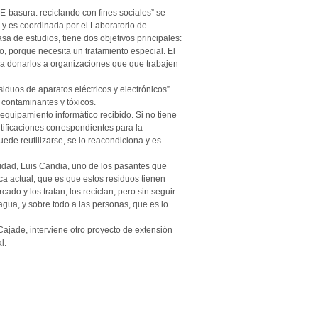
-basura: reciclando con fines sociales” se
s y es coordinada por el Laboratorio de
sa de estudios, tiene dos objetivos principales:
o, porque necesita un tratamiento especial. El
ara donarlos a organizaciones que que trabajen
iduos de aparatos eléctricos y electrónicos”.
contaminantes y tóxicos.
equipamiento informático recibido. Si no tiene
tificaciones correspondientes para la
uede reutilizarse, se lo reacondiciona y es
idad, Luis Candia, uno de los pasantes que
ca actual, que es que estos residuos tienen
ado y los tratan, los reciclan, pero sin seguir
gua, y sobre todo a las personas, que es lo
jade, interviene otro proyecto de extensión
l.