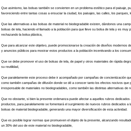
Que asimismo, las bolsas también se convierten en un problema estético para el paisaje, p
favoreciendo entre tantas cosas a ensuciar la ciudad, los paisajes, las calles, los parques, l
Que las alternativas a las bolsas de material no biodegradable existen, dándonos una campañ
bolsas de tela, haciendo el llamado a la población para que lleve su bolsa de tela y es muy p
rechazando la bolsa plástica,
Que para alcanzar este objetivo, puede promocionarse la creación de diseños modernos de es
y anuncios públicos para mostrar estos productos a la población incentivando a los consum
Que se debe promover el uso de bolsas de tela, de papel y otros materiales de rápida degrad
su reutilidad,
Que paralelamente este proceso debe ir acompañado por campañas de concientización que i
como también campañas de difusión donde se dé a conocer tanto los efectos nocivos que pr
irresponsable de materiales no biodegradables, como también las distintas alternativas de 
Que no obstante, si bien la presente ordenanza puede afectar a aquellos rubros dedicados 
productos, para paralelamente se fomentará el surgimiento de nuevos rubros dedicados a la
bolsas de material biodegradable, generando una mayor diversificación de esta actividad.
Que es posible lograr normas que promueven el objeto de la presente, alcanzando resulta
un 30% del uso de este material no biodegradable,