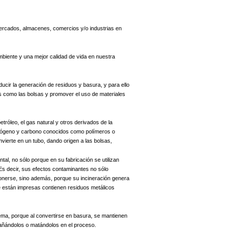
rmercados, almacenes, comercios y/o industrias en
mbiente y una mejor calidad de vida en nuestra
cir la generación de residuos y basura, y para ello
s como las bolsas y promover el uso de materiales
etróleo, el gas natural y otros derivados de la
idrógeno y carbono conocidos como polímeros o
onvierte en un tubo, dando origen a las bolsas,
tal, no sólo porque en su fabricación se utilizan
Es decir, sus efectos contaminantes no sólo
ponerse, sino además, porque su incineración genera
que están impresas contienen residuos metálicos
ema, porque al convertirse en basura, se mantienen
dañándolos o matándolos en el proceso.