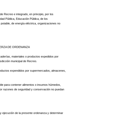
e Recreo e integrado, en principio, por los
dad Pública, Educación Pública, de los
potable, de energía eléctrica, organizaciones no
UERZA DE ORDENANZA
rcaderías, materiales o productos expedidos por
isdicción municipal de Recreo.
 productos expendidos por supermercados, almacenes,
dable para contener alimentos o insumos húmedos,
por razones de seguridad y conservación no puedan
 y ejecución de la presente ordenanza y determinar