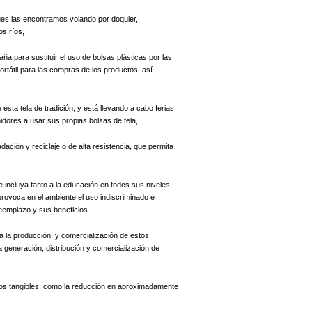
ues las encontramos volando por doquier,
os ríos,
a para sustituir el uso de bolsas plásticas por las
ortátil para las compras de los productos, así
ta tela de tradición, y está llevando a cabo ferias
idores a usar sus propias bolsas de tela,
ación y reciclaje o de alta resistencia, que permita
ncluya tanto a la educación en todos sus niveles,
ovoca en el ambiente el uso indiscriminado e
reemplazo y sus beneficios.
a la producción, y comercialización de estos
 generación, distribución y comercialización de
dos tangibles, como la reducción en aproximadamente