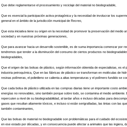
Que debe reglamentarse el procesamiento y reciclaje del material no biodegradable,
Que es esencial la participación activa protagónica y la necesidad de involucrar los supe
general en el ámbito de la jurisdicción municipal de Recreo,
Que esta iniciativa tiene su origen en la necesitad de promover la preservación del medio a
sociedad y en nuestras próximas generaciones,
Que para avanzar hacia un desarrollo sostenible, es de suma importancia comenzar por redu
tendremos que tender a la disminución del consumo de ciertos productos no biodegradable
biodegradables,
Que el origen de las bolsas de plástico, según información obtenida de especialistas, es el p
industria petroquímica, Que en las fábricas de plástico se transforman en moléculas de h
resinas polímeras, el polietileno se calienta a altas temperaturas y el polímero fundido se c
Que cada bolsa de plástico utilizada en las compras diarias tiene un importante costo ambien
energías no renovables, sino también porque sobre todo, se contamina el medio ambiente. 
repercuten a nivel de su biodegradabilidad, al tardar años e incluso décadas para descom
gases que resultan altamente tóxicos, e incluso si están serigrafiadas, las tintas con las 
también contaminantes,
Que las bolsas de material no biodegradable son problemáticas para el cuidado del ecosist
en ese estado por décadas, y en consecuencia puede afectar a animales que las ingiera, 