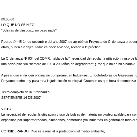
00:00:00
LO QUE NO SE HIZO…
"Bolsitas de plástico… no pasó nada"
Recreo © – El 14 de setiembre del año 2007, se aprobó un Proyecto de Ordenanza pres
otros, nunca fue "ejecutado" es decir aplicado, llevado a la práctica.
La Ordenanza N
º 934 del CDMR, habla de la " necesidad de regular la utilización y uso de 
una bolsa plástico "demora de 100 a 200 años en degradarse" ¿Por que no se hizo nada?.
A pesar que en la idea original se comprometían Industrias, Embotelladoras de Gaseosas, C
Proyecto hecho Ley para toda la jurisdicción municipal. Creemos es que hora de comenzar 
Texto completo de la Ordenanza:
SEPTIEMBRE 14 DE 2007.
VISTO:
La necesidad de regular la utilización y uso de bolsas de material no biodegradable para c
expedidos por supermercados, almacenes, comercios y/o industrias en general en todo el ter
CONSIDERANDO: Que es esencial la protección del medio ambiente,