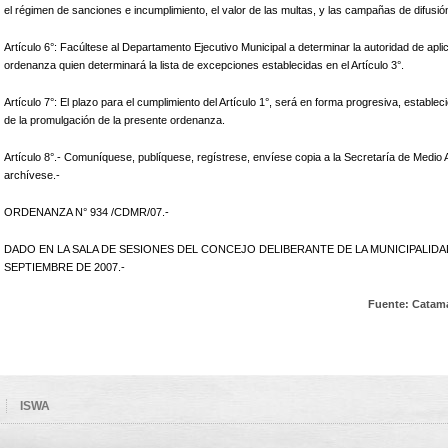
el régimen de sanciones e incumplimiento, el valor de las multas, y las campañas de difusión
Artículo 6°: Facúltese al Departamento Ejecutivo Municipal a determinar la autoridad de apli
ordenanza quien determinará la lista de excepciones establecidas en el Artículo 3°.
Artículo 7°: El plazo para el cumplimiento del Artículo 1°, será en forma progresiva, establ
de la promulgación de la presente ordenanza.
Artículo 8°.- Comuníquese, publíquese, regístrese, envíese copia a la Secretaría de Medi
archívese.-
ORDENANZA N° 934 /CDMR/07.-
DADO EN LA SALA DE SESIONES DEL CONCEJO DELIBERANTE DE LA MUNICIPALID
SEPTIEMBRE DE 2007.-
Fuente: Catama
ISWA