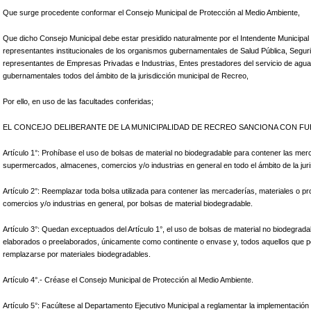
Que surge procedente conformar el Consejo Municipal de Protección al Medio Ambiente,
Que dicho Consejo Municipal debe estar presidido naturalmente por el Intendente Municipal d
representantes institucionales de los organismos gubernamentales de Salud Pública, Seguri
representantes de Empresas Privadas e Industrias, Entes prestadores del servicio de agua 
gubernamentales todos del ámbito de la jurisdicción municipal de Recreo,
Por ello, en uso de las facultades conferidas;
EL CONCEJO DELIBERANTE DE LA MUNICIPALIDAD DE RECREO SANCIONA CON F
Artículo 1°: Prohíbase el uso de bolsas de material no biodegradable para contener las me
supermercados, almacenes, comercios y/o industrias en general en todo el ámbito de la jur
Artículo 2°: Reemplazar toda bolsa utilizada para contener las mercaderías, materiales o
comercios y/o industrias en general, por bolsas de material biodegradable.
Artículo 3°: Quedan exceptuados del Artículo 1°, el uso de bolsas de material no biodegra
elaborados o preelaborados, únicamente como continente o envase y, todos aquellos que 
remplazarse por materiales biodegradables.
Artículo 4°.- Créase el Consejo Municipal de Protección al Medio Ambiente.
Artículo 5°: Facúltese al Departamento Ejecutivo Municipal a reglamentar la implementación