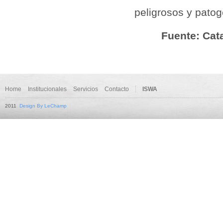
peligrosos y patog
Fuente: Cat
Home
Institucionales
Servicios
Contacto
ISWA
2011
Design By LeChamp