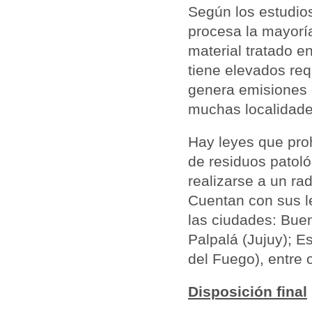
Según los estudios
procesa la mayorí
material tratado e
tiene elevados re
genera
emisiones
muchas localidade
Hay leyes que proh
de
residuos
patoló
realizarse a un r
Cuentan con sus le
las ciudades: Bue
Palpalá (Jujuy); E
del Fuego), entre o
Disposición final