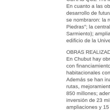
En cuanto a las ob
desarrollo de futu
se nombraron: la r
Piedras”; la centra
Sarmiento); ampli
edificio de la Uni
OBRAS REALIZAD
En Chubut hay obr
con financiamient
habitacionales co
Además se han ina
rutas, mejoramien
850 millones; ade
inversión de 23 m
ampliaciones y 15