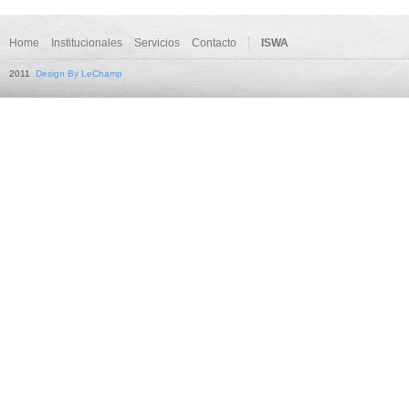
Home
Institucionales
Servicios
Contacto
ISWA
2011
Design By LeChamp