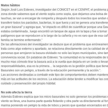
Malos hábitos
Según José Luis Esteves, investigador del CONICET en el CENPAT, el problema pr
zona donde sabemos que el viento sopla como sopla, que dejamos una bolsa de res
lauchas, se van a encargar de romperla y después todos los insectos que andan 
transferir todos los parásitos, bacterias, lo que fuera y así se genera una transfer
un gran basural” y agrega que, “el impacto es difícil de cuantificar porque una G
estaba contaminada , luego encontró un tanque de agua sin la tapa y fue a tomar 
patógenos que se reproducen a lo largo de la cañería y no es raro que de esa cañ
familia se termine enfermando.”
De las afirmaciones del investigador se deduce que el problema que erróneament
trata como algo externo y apartado, se relaciona directamente con la calidad de v
personas que arrojaron la basura olvidado no solo las leyes municipales, sino tamb
convivencia social. En palabras de Esteves: “la comunidad es la responsable de l
mucho mas cómodo tirar la basura acá a la vuelta que dejarla en un cesto o llevar
responsabilidades, esa es la primera… la segunda es la gestión política que tie
Basurales son un peligro, a través de la educación permanente y la acción.”.
Las acciones destinadas a combatir este tipo de comportamientos deben mantene
más en las actitudes de los vecinos. La educación debe tender a modificar las cos
cuidado y preservación del propio hábitat.
No solo afecta la tierra
Además Estéves explica que los micro basurales no solo generan los problemas en 
viento se lleva, una buena parte queda flotando y otra parte va directamente al fo
marina poniendo en peligro la vida de lobos y peces que quedan encerrados en b