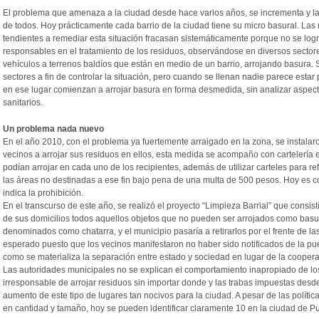
El problema que amenaza a la ciudad desde hace varios años, se incrementa y l
de todos. Hoy prácticamente cada barrio de la ciudad tiene su micro basural. La
tendientes a remediar esta situación fracasan sistemáticamente porque no se log
responsables en el tratamiento de los residuos, observándose en diversos sector
vehículos a terrenos baldíos que están en medio de un barrio, arrojando basura.
sectores a fin de controlar la situación, pero cuando se llenan nadie parece esta
en ese lugar comienzan a arrojar basura en forma desmedida, sin analizar aspec
sanitarios.
Un problema nada nuevo
En el año 2010, con el problema ya fuertemente arraigado en la zona, se instalar
vecinos a arrojar sus residuos en ellos, esta medida se acompaño con cartelería 
podían arrojar en cada uno de los recipientes, además de utilizar carteles para re
las áreas no destinadas a ese fin bajo pena de una multa de 500 pesos. Hoy es c
indica la prohibición.
En el transcurso de este año, se realizó el proyecto “Limpieza Barrial” que consist
de sus domicilios todos aquellos objetos que no pueden ser arrojados como bas
denominados como chatarra, y el municipio pasaría a retirarlos por el frente de las
esperado puesto que los vecinos manifestaron no haber sido notificados de la pu
como se materializa la separación entre estado y sociedad en lugar de la coopera
Las autoridades municipales no se explican el comportamiento inapropiado de lo
irresponsable de arrojar residuos sin importar donde y las trabas impuestas desde
aumento de este tipo de lugares tan nocivos para la ciudad. A pesar de las polít
en cantidad y tamaño, hoy se pueden identificar claramente 10 en la ciudad de P