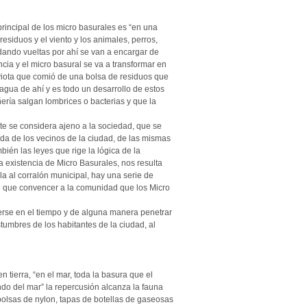
incipal de los micro basurales es “en una
iduos y el viento y los animales, perros,
dando vueltas por ahí se van a encargar de
encia y el micro basural se va a transformar en
aviota que comió de una bolsa de residuos que
agua de ahí y es todo un desarrollo de estos
ería salgan lombrices o bacterias y que la
e se considera ajeno a la sociedad, que se
ida de los vecinos de la ciudad, de las mismas
ién las leyes que rige la lógica de la
a existencia de Micro Basurales, nos resulta
la al corralón municipal, hay una serie de
ne que convencer a la comunidad que los Micro
rse en el tiempo y de alguna manera penetrar
tumbres de los habitantes de la ciudad, al
tierra, “en el mar, toda la basura que el
ndo del mar” la repercusión alcanza la fauna
olsas de nylon, tapas de botellas de gaseosas