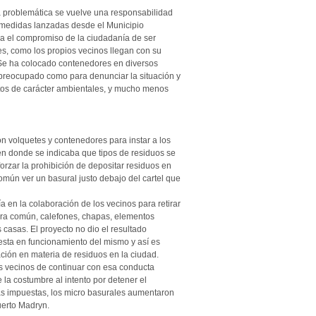
a problemática se vuelve una responsabilidad
s medidas lanzadas desde el Municipio
ra el compromiso de la ciudadanía de ser
es, como los propios vecinos llegan con su
 Se ha colocado contenedores en diversos
r preocupado como para denunciar la situación y
tos de carácter ambientales, y mucho menos
on volquetes y contenedores para instar a los
en donde se indicaba que tipos de residuos se
forzar la prohibición de depositar residuos en
omún ver un basural justo debajo del cartel que
ía en la colaboración de los vecinos para retirar
ura común, calefones, chapas, elementos
 casas. El proyecto no dio el resultado
esta en funcionamiento del mismo y así es
ción en materia de residuos en la ciudad.
s vecinos de continuar con esa conducta
 la costumbre al intento por detener el
icas impuestas, los micro basurales aumentaron
uerto Madryn.