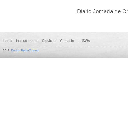
Diario Jornada de C
Home
Institucionales
Servicios
Contacto
ISWA
2011
Design By LeChamp