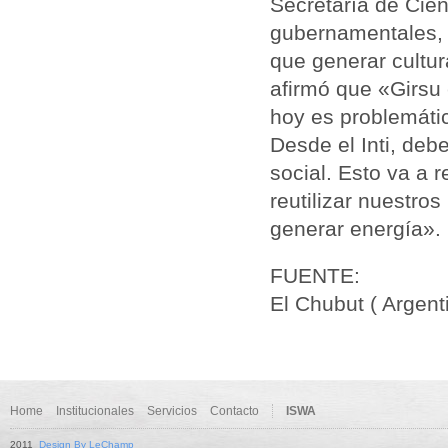
Secretaría de Cien
gubernamentales, 
que generar cultura
afirmó que «Girsu 
hoy es problemáti
Desde el Inti, deb
social. Esto va a r
reutilizar nuestros
generar energía».
FUENTE:
El Chubut ( Argent
Home
Institucionales
Servicios
Contacto
ISWA
2011
Design By LeChamp