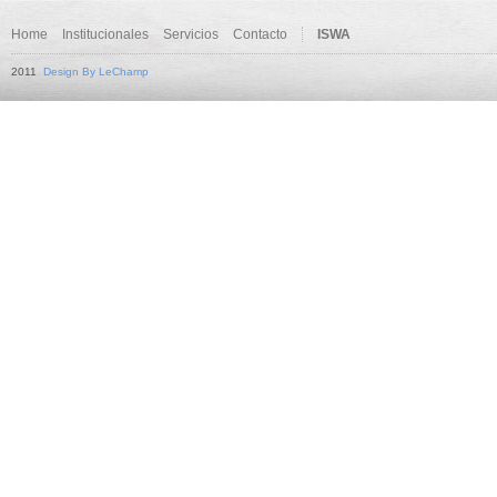
Home
Institucionales
Servicios
Contacto
ISWA
2011
Design By LeChamp