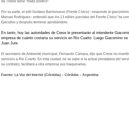
de Treber tiene "matiz político".
Por su parte, el edil Gustavo Barrionuevo (Frente Cívico) –responde al giacomini
Manuel Rodríguez– entendió que los 13 ediles juecistas del Frente Cívico "se con
Ejecutivo y después terminar aprobándolo.
En tanto, hoy las autoridades de Crese le presentarán al intendente Giacomi
empresa de cuánto costaría su servicio en Río Cuarto. Luego Giacomino se l
Juan Jure.
El secretario de Ambiente municipal, Fernando Cámara, dijo que Crese no invertir
servicios a Río Cuarto. En esta ciudad, no se sabe si la actual prestataria del se
su contrato), facilitará a otra empresa sus maquinarias.
Fuente: La Voz del Interior (Córdoba) – Córdoba – Argentina