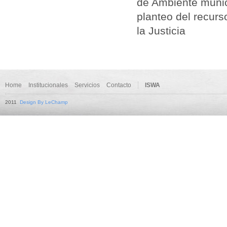
de Ambiente munic
planteo del recurs
la Justicia
Home
Institucionales
Servicios
Contacto
ISWA
2011
Design By LeChamp