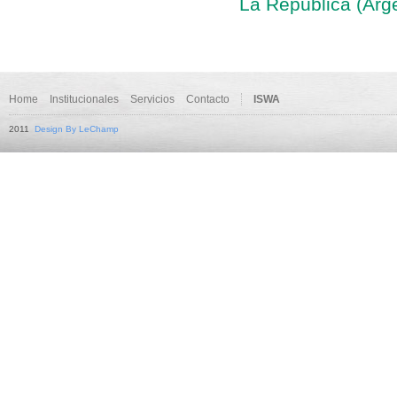
La República (Arg
Home
Institucionales
Servicios
Contacto
ISWA
2011
Design By LeChamp