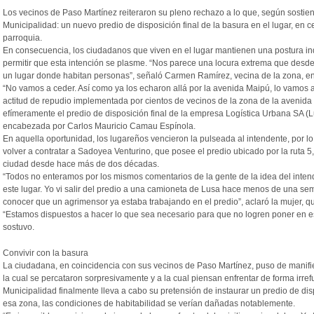
Los vecinos de Paso Martínez reiteraron su pleno rechazo a lo que, según sostie
Municipalidad: un nuevo predio de disposición final de la basura en el lugar, en 
parroquia.
En consecuencia, los ciudadanos que viven en el lugar mantienen una postura inq
permitir que esta intención se plasme. “Nos parece una locura extrema que desde
un lugar donde habitan personas”, señaló Carmen Ramírez, vecina de la zona, en
“No vamos a ceder. Así como ya los echaron allá por la avenida Maipú, lo vamos a 
actitud de repudio implementada por cientos de vecinos de la zona de la avenida 
efímeramente el predio de disposición final de la empresa Logística Urbana SA (L
encabezada por Carlos Mauricio Camau Espínola.
En aquella oportunidad, los lugareños vencieron la pulseada al intendente, por l
volver a contratar a Sadoyea Venturino, que posee el predio ubicado por la ruta 5,
ciudad desde hace más de dos décadas.
“Todos no enteramos por los mismos comentarios de la gente de la idea del intend
este lugar. Yo vi salir del predio a una camioneta de Lusa hace menos de una s
conocer que un agrimensor ya estaba trabajando en el predio”, aclaró la mujer, q
“Estamos dispuestos a hacer lo que sea necesario para que no logren poner en est
sostuvo.
Convivir con la basura
La ciudadana, en coincidencia con sus vecinos de Paso Martínez, puso de manifie
la cual se percataron sorpresivamente y a la cual piensan enfrentar de forma irref
Municipalidad finalmente lleva a cabo su pretensión de instaurar un predio de disp
esa zona, las condiciones de habitabilidad se verían dañadas notablemente.