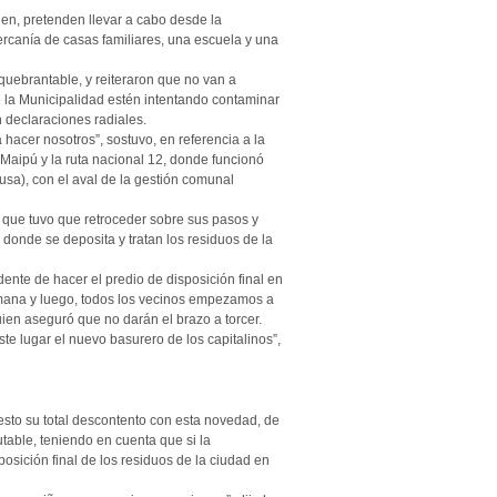
nen, pretenden llevar a cabo desde la
cercanía de casas familiares, una escuela y una
uebrantable, y reiteraron que no van a
 la Municipalidad estén intentando contaminar
 declaraciones radiales.
hacer nosotros”, sostuvo, en referencia a la
Maipú y la ruta nacional 12, donde funcionó
usa), con el aval de la gestión comunal
o que tuvo que retroceder sobre sus pasos y
 donde se deposita y tratan los residuos de la
ente de hacer el predio de disposición final en
emana y luego, todos los vecinos empezamos a
uien aseguró que no darán el brazo a torcer.
e lugar el nuevo basurero de los capitalinos”,
sto su total descontento con esta novedad, de
utable, teniendo en cuenta que si la
osición final de los residuos de la ciudad en