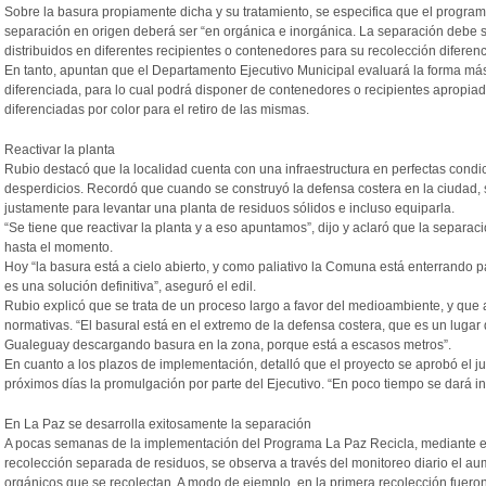
Sobre la basura propiamente dicha y su tratamiento, se especifica que el programa
separación en origen deberá ser “en orgánica e inorgánica. La separación debe 
distribuidos en diferentes recipientes o contenedores para su recolección diferenc
En tanto, apuntan que el Departamento Ejecutivo Municipal evaluará la forma más
diferenciada, para lo cual podrá disponer de contenedores o recipientes apropiado
diferenciadas por color para el retiro de las mismas.
Reactivar la planta
Rubio destacó que la localidad cuenta con una infraestructura en perfectas condic
desperdicios. Recordó que cuando se construyó la defensa costera en la ciudad, 
justamente para levantar una planta de residuos sólidos e incluso equiparla.
“Se tiene que reactivar la planta y a eso apuntamos”, dijo y aclaró que la separac
hasta el momento.
Hoy “la basura está a cielo abierto, y como paliativo la Comuna está enterrando 
es una solución definitiva”, aseguró el edil.
Rubio explicó que se trata de un proceso largo a favor del medioambiente, y que 
normativas. “El basural está en el extremo de la defensa costera, que es un lugar
Gualeguay descargando basura en la zona, porque está a escasos metros”.
En cuanto a los plazos de implementación, detalló que el proyecto se aprobó el 
próximos días la promulgación por parte del Ejecutivo. “En poco tiempo se dará ini
En La Paz se desarrolla exitosamente la separación
A pocas semanas de la implementación del Programa La Paz Recicla, mediante el
recolección separada de residuos, se observa a través del monitoreo diario el au
orgánicos que se recolectan. A modo de ejemplo, en la primera recolección fueron