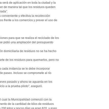
 será de aplicación en toda la ciudad y la
ser de manera tal que los residuos queden
iada”.
 conveniente y efectiva la recolección
s frente a los comercios y prever el uso de
iones para que se realiza el reciclado de los
se pidió una ampliación del presupuesto
ión domiciliaria de residuos no se ha hecho
parte de los residuos para quemarlos, pero no
a cada instancia se le debe incorporar
 de paseo. Incluso se compromete al río
jueves pasado y ahora se aguarda en los
cio a la prueba piloto”, aseguró.
 cual la Municipalidad comenzó con la
mento de la cantidad de kilos de residuos
 200 kilos y pocos días ya eran 820, y esas