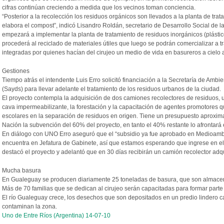
cifras continúan creciendo a medida que los vecinos toman conciencia.
“Posterior a la recolección los residuos orgánicos son llevados a la planta de tr
elabora el compost”, indicó Lisandro Roldán, secretario de Desarrollo Social de 
empezará a implementar la planta de tratamiento de residuos inorgánicos (plásticos,
procederá al reciclado de materiales útiles que luego se podrán comercializar a 
integradas por quienes hacían del cirujeo un medio de vida en basureros a cielo a
Gestiones
Tiempo atrás el intendente Luis Erro solicitó financiación a la Secretaría de Ambi
(Sayds) para llevar adelante el tratamiento de los residuos urbanos de la ciudad.
El proyecto contempla la adquisición de dos camiones recolectores de residuos, u
cava impermeabilizante, la forestación y la capacitación de agentes promotores q
escolares en la separación de residuos en origen. Tiene un presupuesto aproxim
Nación la subvención del 60% del proyecto, en tanto el 40% restante lo afrontará 
En diálogo con UNO Erro aseguró que el “subsidio ya fue aprobado en Medioamb
encuentra en Jefatura de Gabinete, así que estamos esperando que ingrese en el c
destacó el proyecto y adelantó que en 30 días recibirán un camión recolector adq
Mucha basura
En Gualeguay se producen diariamente 25 toneladas de basura, que son almacena
Más de 70 familias que se dedican al cirujeo serán capacitadas para formar parte d
El río Gualeguay crece, los desechos que son depositados en un predio lindero ca
contaminan la zona.
Uno de Entre Ríos (Argentina) 14-07-10