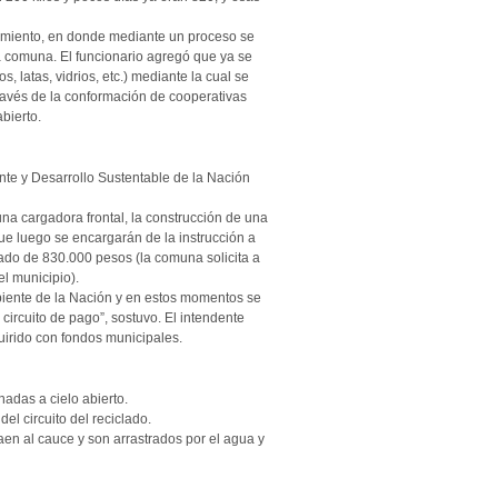
atamiento, en donde mediante un proceso se
la comuna. El funcionario agregó que ya se
 latas, vidrios, etc.) mediante la cual se
través de la conformación de cooperativas
bierto.
ente y Desarrollo Sustentable de la Nación
na cargadora frontal, la construcción de una
ue luego se encargarán de la instrucción a
ado de 830.000 pesos (la comuna solicita a
el municipio).
iente de la Nación y en estos momentos se
ircuito de pago”, sostuvo. El intendente
uirido con fondos municipales.
das a cielo abierto.
el circuito del reciclado.
en al cauce y son arrastrados por el agua y