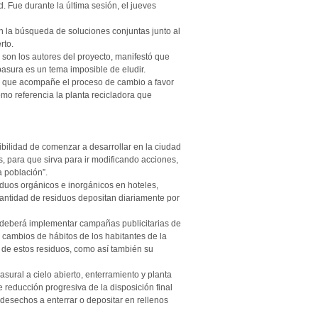
 Fue durante la última sesión, el jueves
en la búsqueda de soluciones conjuntas junto al
rto.
son los autores del proyecto, manifestó que
asura es un tema imposible de eludir.
 que acompañe el proceso de cambio a favor
omo referencia la planta recicladora que
ibilidad de comenzar a desarrollar en la ciudad
, para que sirva para ir modificando acciones,
 población”.
iduos orgánicos e inorgánicos en hoteles,
antidad de residuos depositan diariamente por
d deberá implementar campañas publicitarias de
 cambios de hábitos de los habitantes de la
a de estos residuos, como así también su
sural a cielo abierto, enterramiento y planta
e reducción progresiva de la disposición final
desechos a enterrar o depositar en rellenos