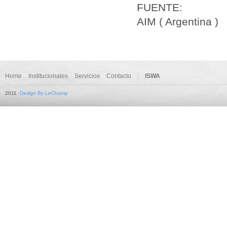
FUENTE:
AIM ( Argentina )
Home
Institucionales
Servicios
Contacto
ISWA
2011
Design By LeChamp