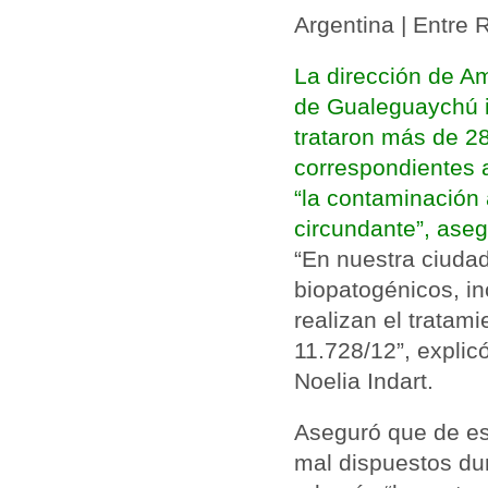
Argentina | Entre 
La dirección de Am
de Gualeguaychú i
trataron más de 28
correspondientes 
“la contaminación 
circundante”, aseg
“En nuestra ciuda
biopatogénicos, i
realizan el tratam
11.728/12”, explic
Noelia Indart.
Aseguró que de est
mal dispuestos dur