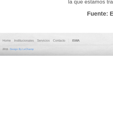
la que estamos tra
Fuente: E
Home
Institucionales
Servicios
Contacto
ISWA
2011
Design By LeChamp