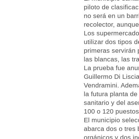
piloto de clasifica
no será en un barr
recolector, aunque
Los supermercados
utilizar dos tipos 
primeras servirán 
las blancas, las tr
La prueba fue anun
Guillermo Di Lisci
Vendramini. Además
la futura planta de
sanitario y del as
100 o 120 puestos
El municipio selec
abarca dos o tres 
orgánicos y dos i