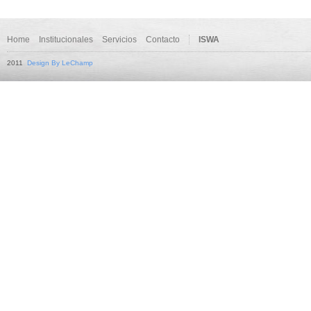
Home
Institucionales
Servicios
Contacto
ISWA
2011
Design By LeChamp