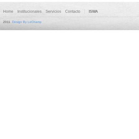
Home
Institucionales
Servicios
Contacto
ISWA
2011
Design By LeChamp