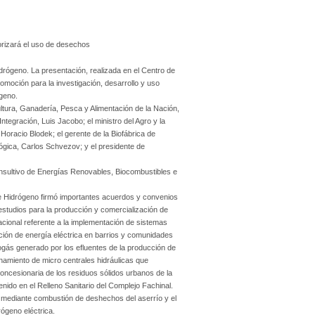
orizará el uso de desechos
drógeno. La presentación, realizada en el Centro de
omoción para la investigación, desarrollo y uso
geno.
ultura, Ganadería, Pesca y Alimentación de la Nación,
ntegración, Luis Jacobo; el ministro del Agro y la
Horacio Blodek; el gerente de la Biofábrica de
ógica, Carlos Schvezov; y el presidente de
Consultivo de Energías Renovables, Biocombustibles e
 e Hidrógeno firmó importantes acuerdos y convenios
estudios para la producción y comercialización de
itacional referente a la implementación de sistemas
ción de energía eléctrica en barrios y comunidades
ogás generado por los efluentes de la producción de
namiento de micro centrales hidráulicas que
ncesionaria de los residuos sólidos urbanos de la
enido en el Relleno Sanitario del Complejo Fachinal.
ca mediante combustión de deshechos del aserrío y el
ógeno eléctrica.