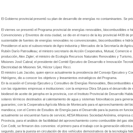
El Gobierno provincial presentó su plan de desarrollo de energías no contaminantes. Se pri
El viernes se presentó el Programa provincial de energías renovables, biocombustibles e hi
Convenciones y Enventos de esta ciudad, se dio en el marco de la ley provincial 4439 de pr
sustentable de fuentes de energías renovables no convencionales, biocombustibles e hidró
Presidieron el acto el subsecretario de Agro-industria y Mercados de la Secretaría de Agric
Rubén Darío Patrouilleau; el ministro secretario de Acción Cooperativa, Mutual, Comercio e I
producción, Alex Zigler; el ministro de Ecología Recursos Naturales Renovables y Turismo, 
Misiones José Cabral; el presidente del Comité Ejecutivo de Desarrollo e Innovación Tecnol
Electricidad de Misiones SA, Héctor López Ricci.
El ministro Luis Jacobo, quien ejerce actualmente la presidencia del Consejo Ejecutivo y 
Hidrógeno, dio a conocer los objetivos y lineamientos estratégicos del Programa.
En la ocasión el Consejo Ejecutivo y Consultivo de Energías Renovables, Biocombustibles
con las siguientes empresas e instituciones: con la empresa Obra SA para el desarrollo de 
biodiesel de aceite de jatropha en la provincia, con el Instituto Provincial de Desarrollo Hab
solares térmicos destinados al calentamiento de agua y sistemas fotovoltaicos para genera
guaraníes; con la Cooperativa Agrícola Mixta de Montecarlo para el aprovechamiento del bi
mandioca; con el Centro de Estudios de Energía para el Desarrollo para la puesta en funcio
actualmente se encuentran fuera de servicio; AESA Misiones Sociedad Anónima, empresa co
Provincia, para el análisis de factibilidad del aprovechamiento como combustible del gas obt
Con Cedit, se firmaron dos convenios: el primero para el trabajo con la generación eléctri
segundo, para la puesta en circulación de dos vehículos demostrativos de la tecnología hidr