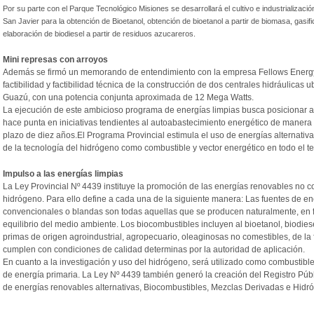
Por su parte con el Parque Tecnológico Misiones se desarrollará el cultivo e industrialización
San Javier para la obtención de Bioetanol, obtención de bioetanol a partir de biomasa, gasif
elaboración de biodiesel a partir de residuos azucareros.
Mini represas con arroyos
Además se firmó un memorando de entendimiento con la empresa Fellows Energy Lt
factibilidad y factibilidad técnica de la construcción de dos centrales hidráulica
Guazú, con una potencia conjunta aproximada de 12 Mega Watts.
La ejecución de este ambicioso programa de energías limpias busca posicionar 
hace punta en iniciativas tendientes al autoabastecimiento energético de manera
plazo de diez años.El Programa Provincial estimula el uso de energías alternativa
de la tecnología del hidrógeno como combustible y vector energético en todo el terr
Impulso a las energías limpias
La Ley Provincial Nº 4439 instituye la promoción de las energías renovables no c
hidrógeno. Para ello define a cada una de la siguiente manera: Las fuentes de ene
convencionales o blandas son todas aquellas que se producen naturalmente, en fo
equilibrio del medio ambiente. Los biocombustibles incluyen al bioetanol, biodiese
primas de origen agroindustrial, agropecuario, oleaginosas no comestibles, de la
cumplen con condiciones de calidad determinas por la autoridad de aplicación.
En cuanto a la investigación y uso del hidrógeno, será utilizado como combustibl
de energía primaria. La Ley Nº 4439 también generó la creación del Registro Públ
de energías renovables alternativas, Biocombustibles, Mezclas Derivadas e Hidr