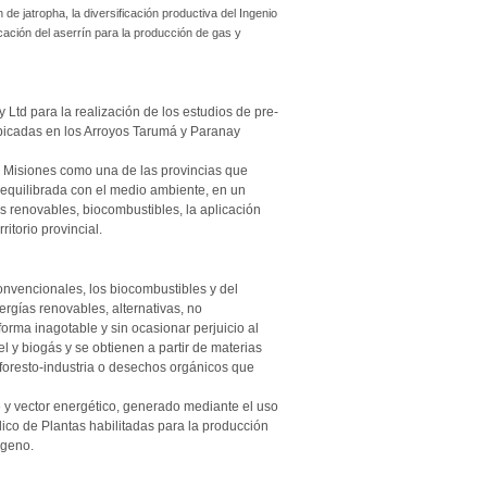
 de jatropha, la diversificación productiva del Ingenio
icación del aserrín para la producción de gas y
d para la realización de los estudios de pre-
s ubicadas en los Arroyos Tarumá y Paranay
a Misiones como una de las provincias que
 equilibrada con el medio ambiente, en un
s renovables, biocombustibles, la aplicación
itorio provincial.
onvencionales, los biocombustibles y del
rgías renovables, alternativas, no
rma inagotable y sin ocasionar perjuicio al
l y biogás y se obtienen a partir de materias
 foresto-industria o desechos orgánicos que
e y vector energético, generado mediante el uso
ico de Plantas habilitadas para la producción
ógeno.