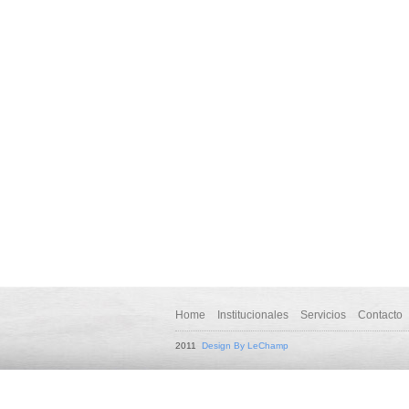
Home
Institucionales
Servicios
Contacto
2011
Design By LeChamp